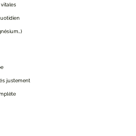
vitales
uotidien
gnésium…)
pe
és justement
omplète