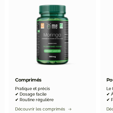
Comprimés
Po
Pratique et précis
Le 
✔ Dosage facile
✔ À
✔ Routine régulière
✔ P
Découvrir les comprimés
Déc