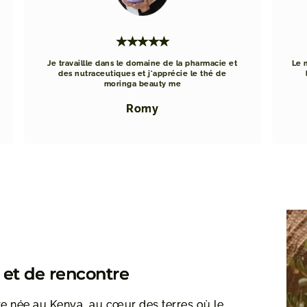
★★★★★
Je travaillle dans le domaine de la pharmacie et
Le 
des nutraceutiques et j'apprécie le thé de
moringa beauty me
Romy
n et de rencontre
e née au Kenya, au cœur des terres où le