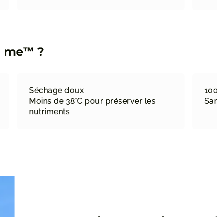
ga me™ ?
Séchage doux
10
Moins de 38°C pour préserver les
San
nutriments