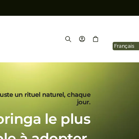
Log
Cart
in
Français
uste un rituel naturel, chaque
jour.
ringa le plus
le à adopter.