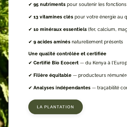
✔
95 nutriments
pour soutenir les fonctions 
✔
13 vitamines clés
pour votre énergie au q
✔
10 minéraux essentiels
(fer, calcium, ma
✔
9 acides aminés
naturellement présents
Une qualité contrôlée et certifiée
✔
Certifié Bio Ecocert
— du Kenya à l'Euro
✔
Filière équitable
— producteurs rémunér
✔
Analyses indépendantes
— traçabilité c
LA PLANTATION