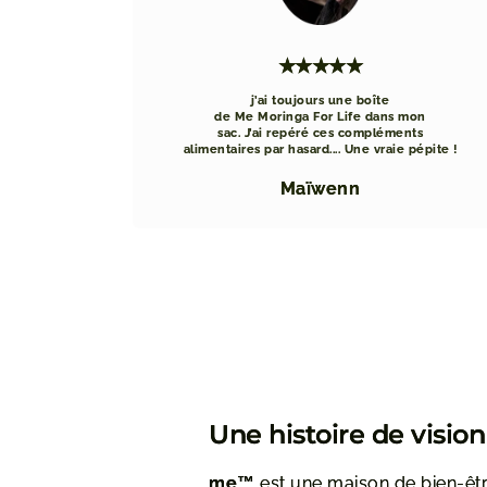
★★★★★
j’ai toujours une boîte
de Me Moringa For Life dans mon
sac. J’ai repéré ces compléments
alimentaires par hasard.... Une vraie pépite !
Maïwenn
Une histoire de visio
me™
est une maison de bien-êtr